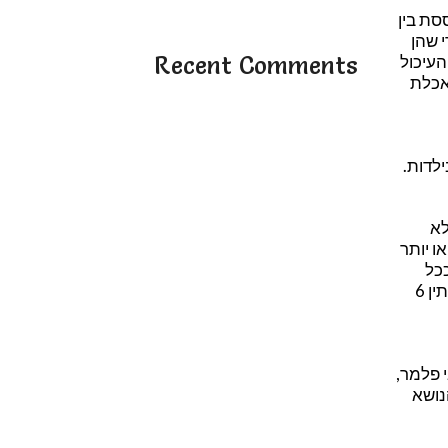
סת בין
 שהן
העיכול
Recent Comments
אכלת
לדות.
ן, לא
 יותר
כל
שתחשפי אותו למזונות הללו כך תיטיבי לעשות. ההמלצה הרשמית של האקדמיה האמריקנית לרפואת ילדים היא להמתין 6
 פלמר,
נושא