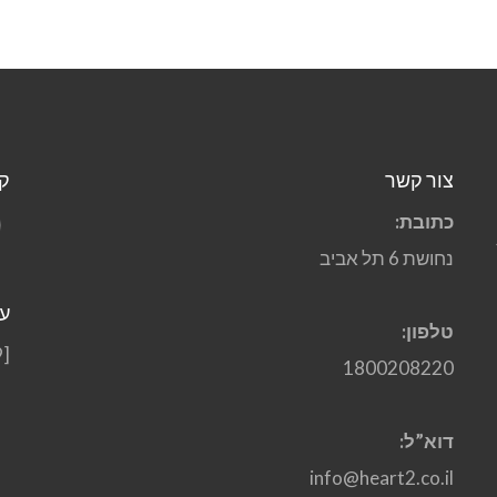
צור קשר
ק
כתובת:
10
נחושת 6 תל אביב
על
טלפון:
[mc4wp_form id="1469"]
1800208220
דוא”ל:
info@heart2.co.il