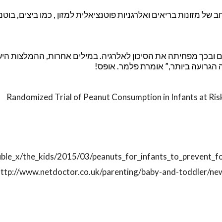
דשים הכולל מגוון רחב של מזונות בריאים ואלרגניות פוטנציאלית למזון , כמו ביצים, בוט
 ובכך מפחיתה את הסיכון לאלרגיה. במילים אחרות, ההמלצות היש
 הגרועה ביותר,” אומרת פלמר. אופס!
Randomized Trial of Peanut Consumption in Infants at Ris
uble_x/the_kids/2015/03/peanuts_for_infants_to_prevent_fo
http://www.netdoctor.co.uk/parenting/baby-and-toddler/ne