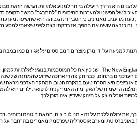
אלרגנים היא הדרך היעילה ביותר למנוע אלרגיות. הגישה הזאת מבוס
 העיכול של הפעוט ולמערכות החיסוניות “להתבגר” במשך תקופה כדי
לם, כעת מדענים מאמינים כי הסבירות הגבוהה היא שחשיפת מערכת 
 . זה כנראה עושה את ההפך. אז בדקתי קצת לפני שיצאתי למסע ה
נות למניעה על ידי מתן מוצרים המבוססים על אגוזים כמו במבה בי
מחקר של המגזין הרפואי The New England journal of Medicine, שניפץ את כל המוסכמות בנוגע לאלרגיות למזו
עדכניים בתחום. כבר תקופה די ארוכה שידוע שהמתנה של שנה או
 או ביצים היא חסרת טעם במקרה הטוב. המחקר העדכני מראה שכ
כפות אוכל מוצק על תינוק שעדיין אינו מוכן לכך.
 את יכולה ללכת על זה – תני לו ביצים, חמאת בוטנים ותותים. דבי
גיה באוניברסיטת ומערב אוסטרליה שפרסמה מאמרים בהרחבה על ה